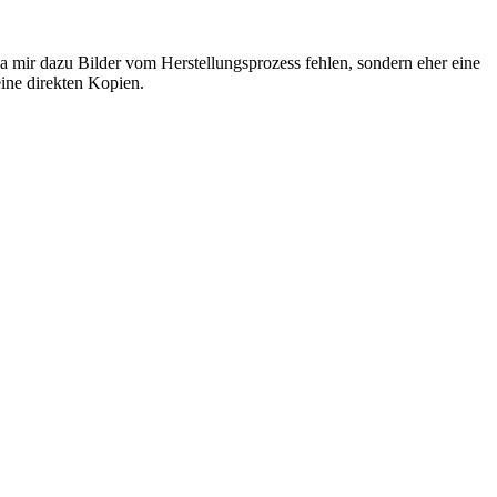
a mir dazu Bilder vom Herstellungsprozess fehlen, sondern eher eine
ine direkten Kopien.
niger Gedanken darüber machen, wo ich am Besten anfange. Die
zten konnte.
hängten Seiten zu
Unterbauten
und
Frauenmode
, um dir einen
koko-Garderobe? Beides zusammen geht nur bedingt, da die Kostüme
 zu, dass sie zum Beispiel dunklere Farben genommen hat, weil sich
nimmt sie es auch an einigen anderen Stellen nicht so genau.
nziehen würden.