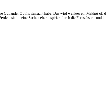
ine Outlander Outfits gemacht habe. Das wird weniger ein Making-of, d
em sind meine Sachen eher inspiriert durch die Fernsehserie und ke
gut gefüllten Rokoko-Kleiderschrank gehabt. Daher musste ich mir we
ezeichneten Schnittmustern und Quellenmaterial, auf das ich mich stüt
che doch mal meine
Infoseite zum 18. Jahrhundert
und die daran ange
n 1 zu 1 Cosplay von Claires Sachen oder lieber eine authentische Ro
rechen. Woran liegt das? Die Kostümdesignerin gibt in einem Interview
 wie es tatsächlich gewesen sei (Extras Blu-Ray Staffel 1). Allerdings 
 Kopfbedeckung, meist eine Haube, die wir heute eher unseren Babys a