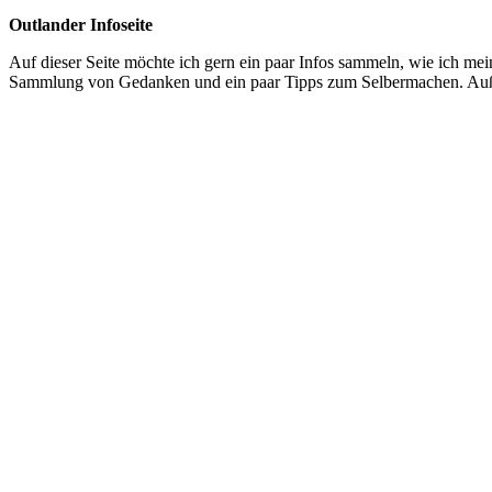
Outlander Infoseite
Auf dieser Seite möchte ich gern ein paar Infos sammeln, wie ich me
Sammlung von Gedanken und ein paar Tipps zum Selbermachen. Außerd
Wo fang ich an?
Als ich mit den Kostümen angefangen hatte, habe ich bereits einen 
passenden Unterbauten hatte ich schon, sowie einen Fundus an selbstg
Wenn du allerdings neu in dieser Epoche unterwegs bist, dann besu
Überblick zu verschaffen.
Outlander oder Rokoko?
Dann musst du dich für eine der Varianten entscheiden: Willst du ei
der Show an einigen Punkten nicht den historischen Vorbildern entsp
niemand Schottland im 18. Jahrhundert so farbenfroh vorstellen könne,
Beispielsweise tragen Frauen historisch gesehen bei Tag immer eine